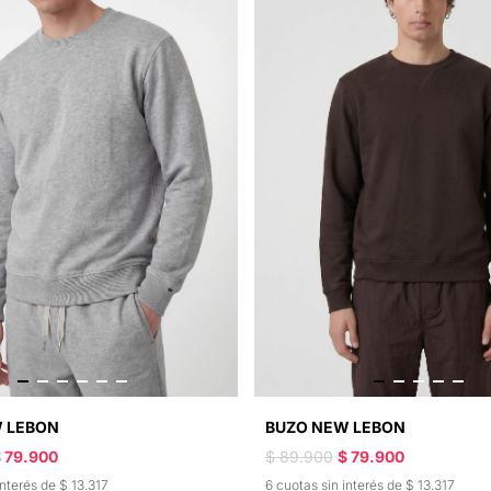
 LEBON
BUZO NEW LEBON
 79.900
$ 89.900
$ 79.900
interés de $ 13.317
6 cuotas sin interés de $ 13.317