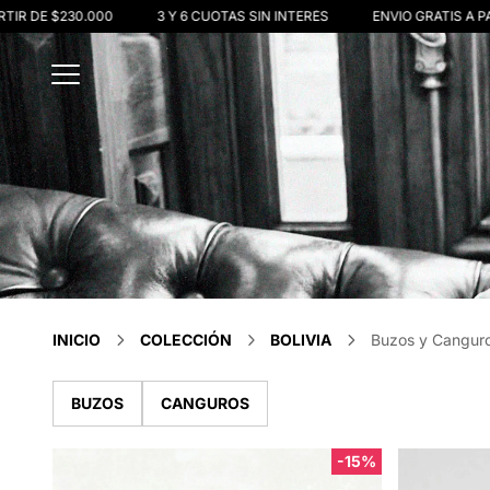
IR DE $230.000
3 Y 6 CUOTAS SIN INTERÉS
ENVIO GRATIS A PAR
INICIO
COLECCIÓN
BOLIVIA
Buzos y Canguro
BUZOS
CANGUROS
-15%