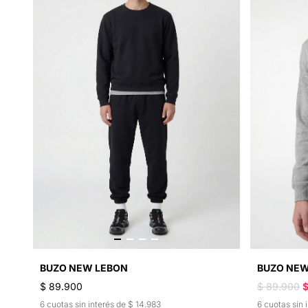
BUZO NEW LEBON
BUZO NEW
$ 89.900
$ 89.900
$
6 cuotas sin interés de $ 14.983
6 cuotas sin 