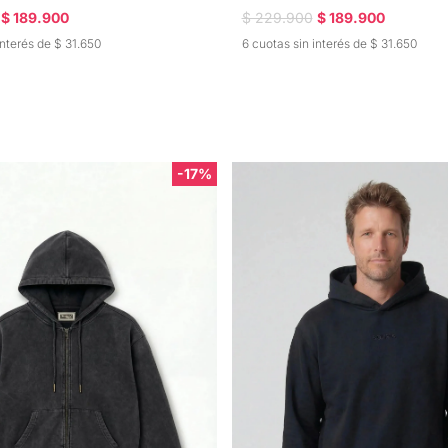
$ 189.900
$ 229.900
$ 189.900
interés de $ 31.650
6 cuotas sin interés de $ 31.650
-17%