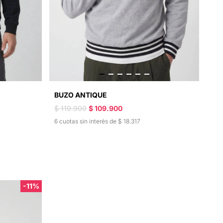
BUZO ANTIQUE
$ 119.900
$ 109.900
6 cuotas sin interés de $ 18.317
-11%