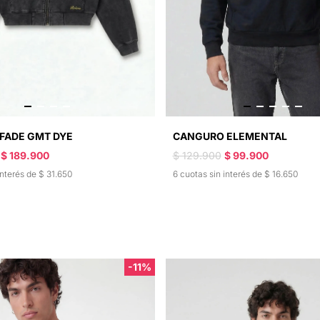
FADE GMT DYE
CANGURO ELEMENTAL
$ 189.900
$ 129.900
$ 99.900
interés de $ 31.650
6 cuotas sin interés de $ 16.650
-11%