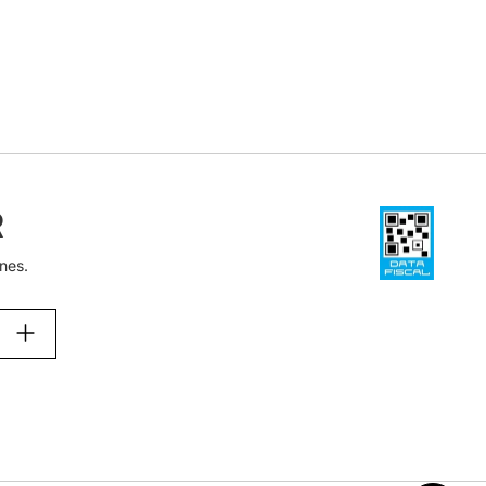
R
nes.