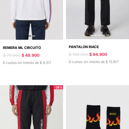
PANTALON RIACE
REMERA ML CIRCUITO
$ 159.900
$ 94.900
$ 79.900
$ 49.900
6 cuotas sin interés de $ 15.817
6 cuotas sin interés de $ 8.317
-28%