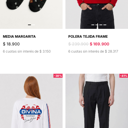
MEDIA MARGARITA
POLERA TEJIDA FRAME
$ 18.900
$ 239.900
$ 169.900
6 cuotas sin interés de $ 3.150
6 cuotas sin interés de $ 28.317
-38%
-41%