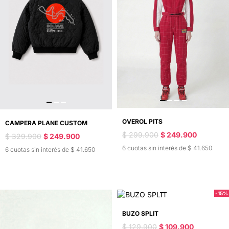
OVEROL PITS
CAMPERA PLANE CUSTOM
$ 299.900
$ 249.900
$ 329.900
$ 249.900
6 cuotas sin interés de $ 41.650
6 cuotas sin interés de $ 41.650
-15%
BUZO SPLIT
$ 129.900
$ 109.900