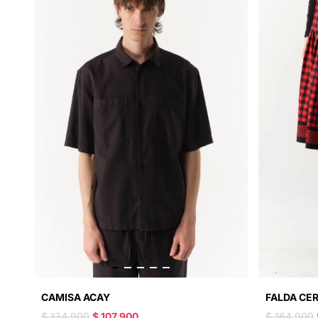
CAMISA ACAY
FALDA CE
$ 134.900
$ 107.900
$ 164.900