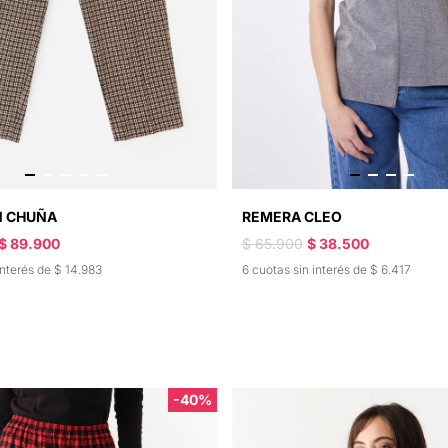
N CHUÑA
REMERA CLEO
$ 89.900
$ 65.900
$ 38.500
interés de $ 14.983
6 cuotas sin interés de $ 6.417
-40%