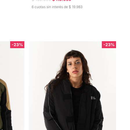
6 cuotas sin interés de $ 19.983
-23%
-23%