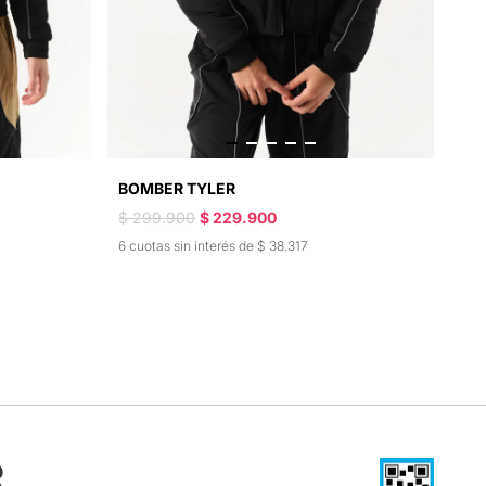
BOMBER TYLER
$ 299.900
$ 229.900
6 cuotas sin interés de $ 38.317
R