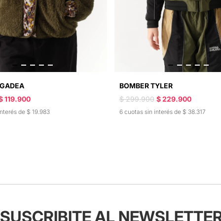
 GADEA
BOMBER TYLER
$ 119.900
$ 299.900
$ 229.900
interés de $ 19.983
6 cuotas sin interés de $ 38.317
SUSCRIBITE AL NEWSLETTE