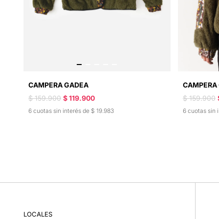
CAMPERA GADEA
CAMPERA
$ 159.900
$ 119.900
$ 159.900
6 cuotas sin interés de $ 19.983
6 cuotas sin 
LOCALES