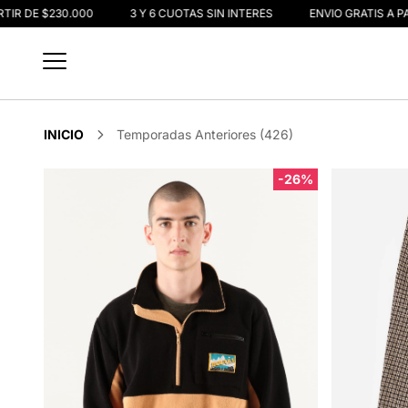
IR DE $230.000
3 Y 6 CUOTAS SIN INTERÉS
ENVIO GRATIS A PAR
INICIO
Temporadas Anteriores (426)
-26%