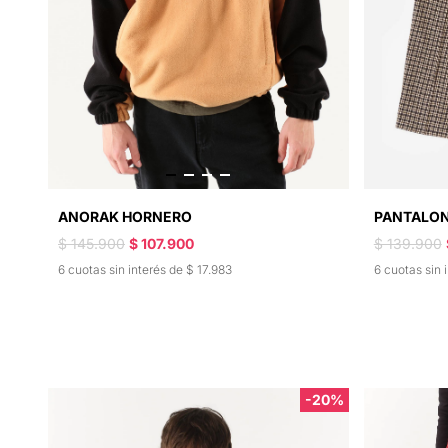
ANORAK HORNERO
PANTALO
$ 145.900
$ 107.900
$ 139.900
6 cuotas sin interés de $ 17.983
6 cuotas sin 
-20%