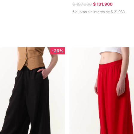
$ 197.900
$ 131.900
6 cuotas sin interés de $ 21.983
-26%