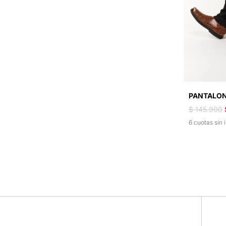
PANTALON
$ 145.900
6 cuotas sin 