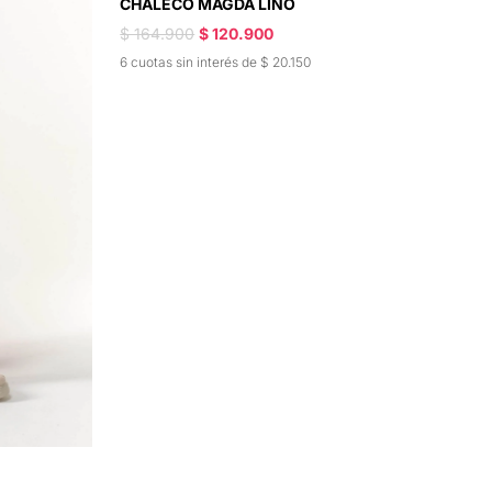
CHALECO MAGDA LINO
$ 164.900
$ 120.900
6 cuotas sin interés de $ 20.150