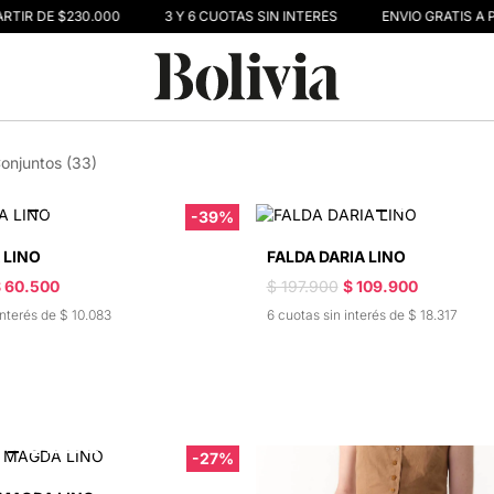
RTIR DE $230.000
3 Y 6 CUOTAS SIN INTERÉS
ENVIO GRATIS A P
onjuntos (33)
-39%
 LINO
FALDA DARIA LINO
 60.500
$ 197.900
$ 109.900
interés de $ 10.083
6 cuotas sin interés de $ 18.317
-27%