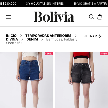
E $230.000
3 Y 6 CUOTAS SIN INTERÉS
ENVIO GRATIS A PARTIR 
INICIO
TEMPORADAS ANTERIORES
FILTRAR
DIVINA
DENIM
Bermudas, Faldas y
Shorts (6)
-46%
-46%