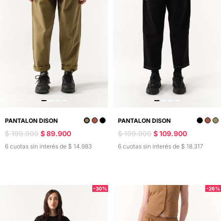
PANTALON DISON
PANTALON DISON
$ 199.900
$ 89.900
$ 199.900
$ 109.900
6 cuotas sin interés de $ 14.983
6 cuotas sin interés de $ 18.317
-30%
-26%