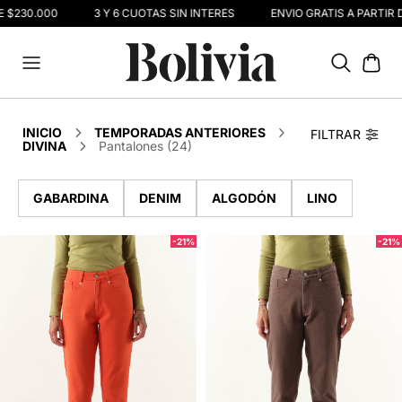
 $230.000
3 Y 6 CUOTAS SIN INTERÉS
ENVIO GRATIS A PARTIR D
INICIO
TEMPORADAS ANTERIORES
FILTRAR
DIVINA
Pantalones (24)
GABARDINA
DENIM
ALGODÓN
LINO
-21%
-21%