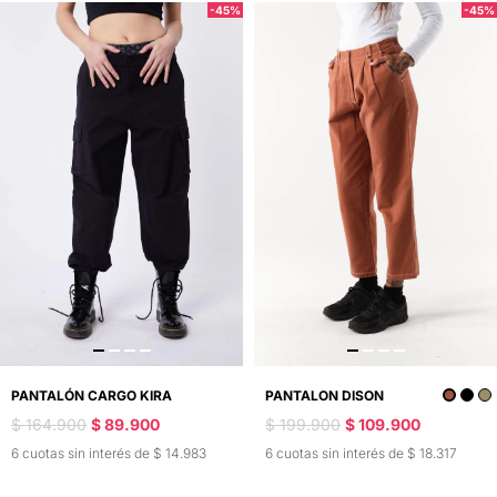
-45%
-45%
PANTALÓN CARGO KIRA
PANTALON DISON
$ 164.900
$ 89.900
$ 199.900
$ 109.900
6 cuotas sin interés de $ 14.983
6 cuotas sin interés de $ 18.317