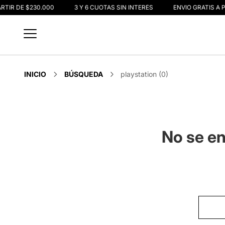
ARTIR DE $230.000
3 Y 6 CUOTAS SIN INTERÉS
ENVIO GRATIS A P
INICIO
BÚSQUEDA
playstation (0)
No se en