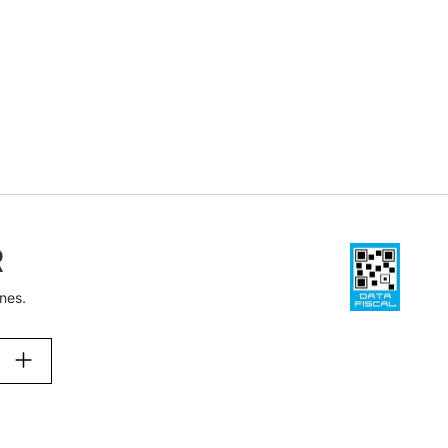
R
nes.