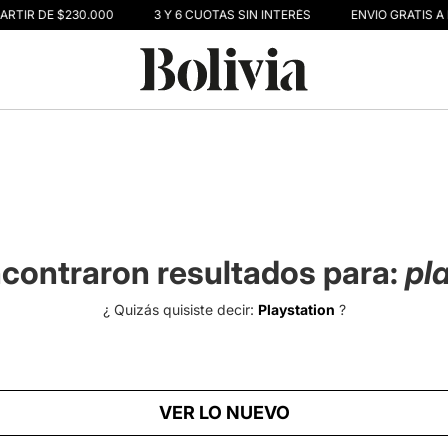
ARTIR DE $230.000
3 Y 6 CUOTAS SIN INTERÉS
ENVIO GRATIS A 
contraron resultados para:
pl
¿ Quizás quisiste decir:
Playstation
?
VER LO NUEVO