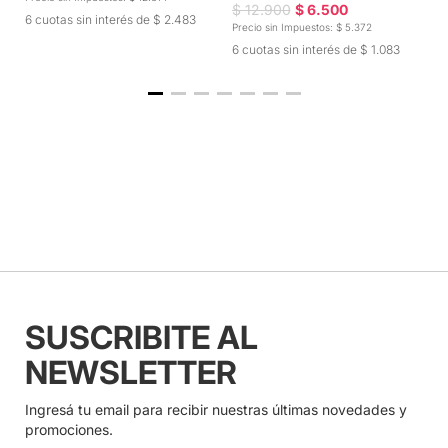
$ 12.900
$ 6.500
$
6 cuotas sin interés de $ 2.483
Precio sin Impuestos: $ 5.372
Pr
6 cuotas sin interés de $ 1.083
6
SUSCRIBITE AL
NEWSLETTER
Ingresá tu email para recibir nuestras últimas novedades y
promociones.