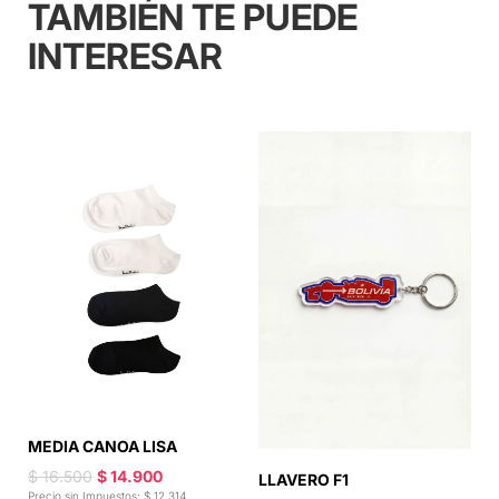
TAMBIÉN TE PUEDE
INTERESAR
MEDIA CANOA LISA
$ 16.500
$ 14.900
LLAVERO F1
B
Precio sin Impuestos: $ 12.314