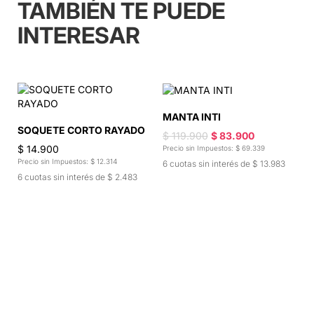
TAMBIÉN TE PUEDE
INTERESAR
MANTA INTI
M
SOQUETE CORTO RAYADO
$ 119.900
$ 83.900
$
$ 14.900
Precio sin Impuestos: $ 69.339
Pr
Precio sin Impuestos: $ 12.314
6 cuotas sin interés de $ 13.983
6
6 cuotas sin interés de $ 2.483