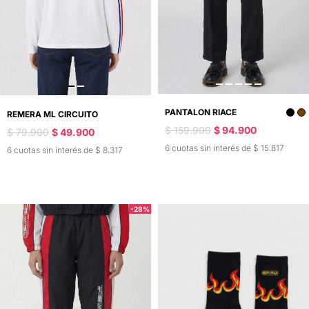
PANTALON RIACE
REMERA ML CIRCUITO
$ 159.900
$ 94.900
$ 79.900
$ 49.900
6 cuotas sin interés de $ 15.817
6 cuotas sin interés de $ 8.317
-28%