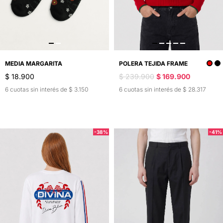
MEDIA MARGARITA
POLERA TEJIDA FRAME
$ 18.900
$ 239.900
$ 169.900
6 cuotas sin interés de $ 3.150
6 cuotas sin interés de $ 28.317
-38%
-41%