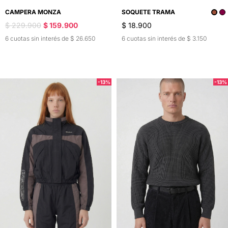
CAMPERA MONZA
SOQUETE TRAMA
$ 229.900
$ 159.900
$ 18.900
6 cuotas sin interés de $ 26.650
6 cuotas sin interés de $ 3.150
-13%
-13%