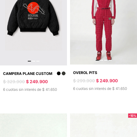
OVEROL PITS
CAMPERA PLANE CUSTOM
$ 299.900
$ 249.900
$ 329.900
$ 249.900
6 cuotas sin interés de $ 41.650
6 cuotas sin interés de $ 41.650
-15%