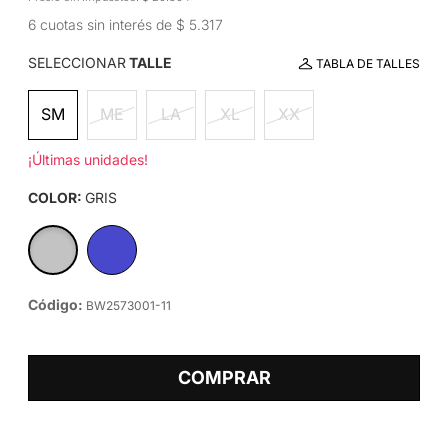
6 cuotas sin interés de $ 5.317
SELECCIONAR
TALLE
TABLA DE TALLES
SM
ME
LA
XL
XX
¡Últimas unidades!
COLOR:
GRIS
Código:
BW2573001-11
COMPRAR