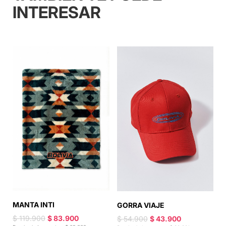
INTERESAR
MANTA INTI
G
GORRA VIAJE
$ 119.900
$ 83.900
$
$ 54.900
$ 43.900