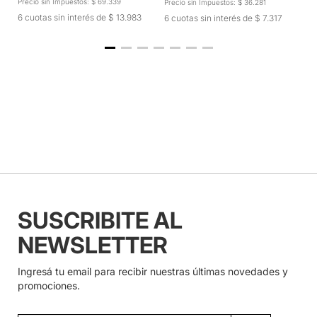
Precio sin Impuestos: $ 69.339
Pr
Precio sin Impuestos: $ 36.281
6 cuotas sin interés de $ 13.983
6
6 cuotas sin interés de $ 7.317
SUSCRIBITE AL
NEWSLETTER
Ingresá tu email para recibir nuestras últimas novedades y
promociones.