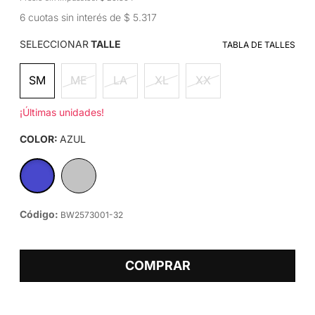
6 cuotas sin interés de $ 5.317
SELECCIONAR
TALLE
TABLA DE TALLES
SM
ME
LA
XL
XX
¡Últimas unidades!
COLOR:
AZUL
Código:
BW2573001-32
COMPRAR