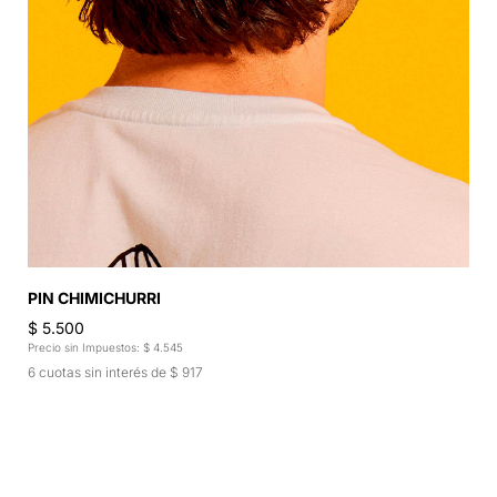
PAC
PIN CHIMICHURRI
$ 4
$ 5.500
Preci
Precio sin Impuestos: $ 4.545
6 cu
6 cuotas sin interés de $ 917