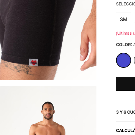
SELECCI
SM
¡Últimas 
COLOR:
3 Y 6 CU
CALCULÁ