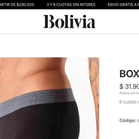
RTIR DE $230.000
3 Y 6 CUOTAS SIN INTERÉS
ENVIO GRATIS A P
BOX
$ 31.9
Precio sin 
6 cuotas s
Código: