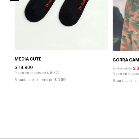
MEDIA CUTE
GORRA CAM
$ 18.900
$ 49.500
$ 
Precio sin Impuestos: $ 15.620
Precio sin Impues
6 cuotas sin interés de $ 3.150
6 cuotas sin in