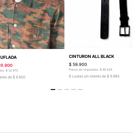
CINTURON ALL BLACK
UFLADA
$ 59.900
39.900
Precio sin Impuestos: $ 49.504
tos: $ 32.975
6 cuotas sin interés de $ 9.983
terés de $ 6.650