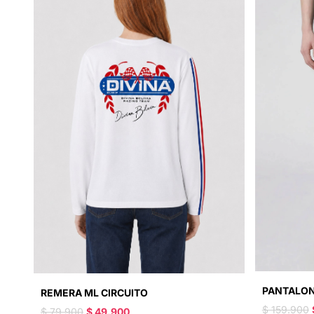
PANTALON
REMERA ML CIRCUITO
$ 159.900
$ 79.900
$ 49.900