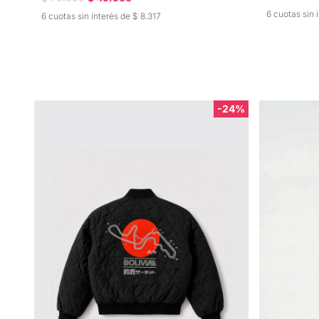
6 cuotas sin 
6 cuotas sin interés de $ 8.317
-24%