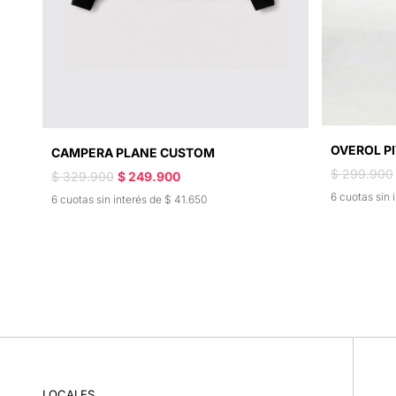
OVEROL P
CAMPERA PLANE CUSTOM
$ 299.900
$ 329.900
$ 249.900
6 cuotas sin 
6 cuotas sin interés de $ 41.650
LOCALES