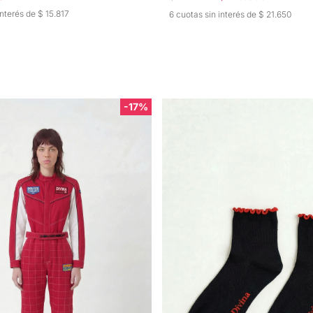
interés de $ 15.817
6 cuotas sin interés de $ 21.650
-17%