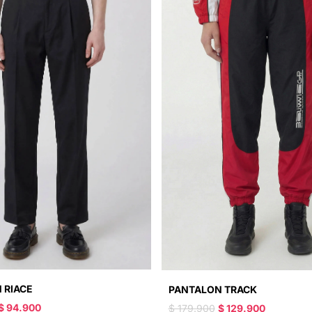
 RIACE
PANTALON TRACK
$ 94.900
$ 179.900
$ 129.900