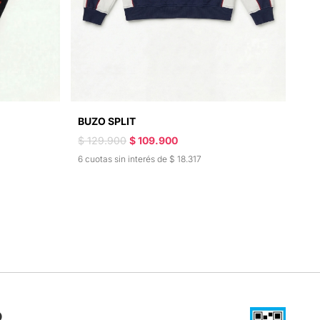
BUZO SPLIT
$ 129.900
$ 109.900
6 cuotas sin interés de $ 18.317
R