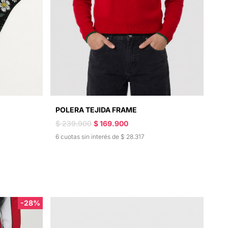
POLERA TEJIDA FRAME
$ 239.900
$ 169.900
6 cuotas sin interés de $ 28.317
-28%