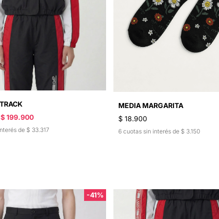
TRACK
MEDIA MARGARITA
$ 199.900
$ 18.900
interés de $ 33.317
6 cuotas sin interés de $ 3.150
-41%