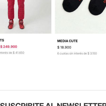
ITS
MEDIA CUTE
$ 249.900
$ 18.900
interés de $ 41.650
6 cuotas sin interés de $ 3.150
SUSCRIBITE AL NEWSLETTE