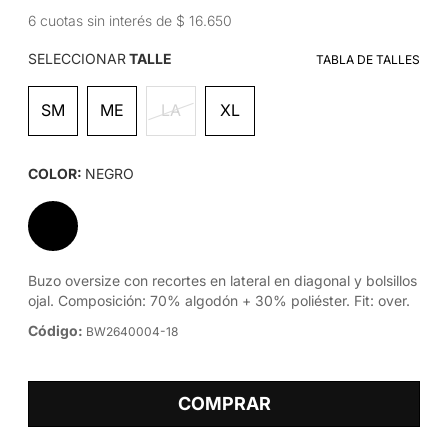
6 cuotas sin interés de $ 16.650
SELECCIONAR
TALLE
TABLA DE TALLES
SM
ME
LA
XL
COLOR:
NEGRO
Buzo oversize con recortes en lateral en diagonal y bolsillos
ojal. Composición: 70% algodón + 30% poliéster. Fit: over.
Código:
BW2640004-18
COMPRAR