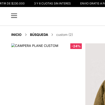
RTIR DE $230.000
3 Y 6 CUOTAS SIN INTERÉS
ENVIO GRATIS A P
INICIO
BÚSQUEDA
custom (2)
-24%