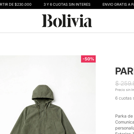
IR DE $230.000
3 Y 6 CUOTAS SIN INTERÉS
ENVIO GRATIS A PAR
-50%
PAR
$ 259
Precio sin I
6 cuotas 
Parka de 
Comunica
personali
Exterior: