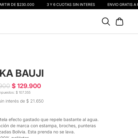
TIR DE $230.000
3 Y 6 CUOTAS SIN INTERÉS
ENVIO GRATIS A PA
KA BAUJI
.900
$ 129.900
mpuestos: $ 107.355
sin interés de $ 21.650
tela efecto gastado que repele bastante al agua.
ción de marca con estampa, broches, punteras
zadas Bolivia. Esta prenda no se lava.
 100% poliéster.