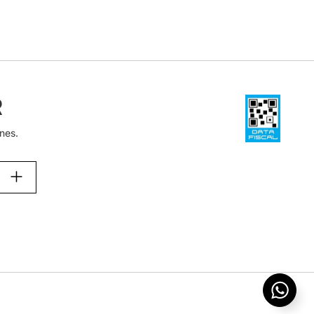
R
nes.