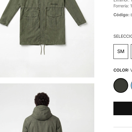
Forrería:
Código:
SELECCI
SM
COLOR: