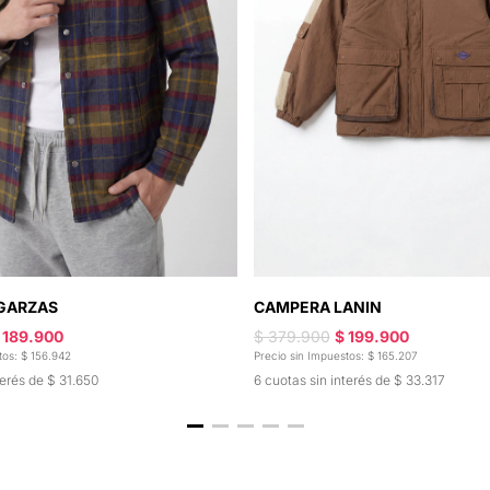
GARZAS
CAMPERA LANIN
 189.900
$ 379.900
$ 199.900
tos: $ 156.942
Precio sin Impuestos: $ 165.207
terés de $ 31.650
6 cuotas sin interés de $ 33.317