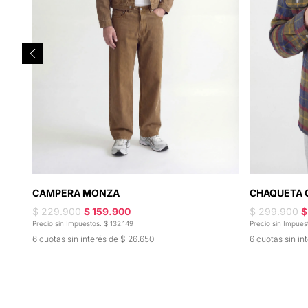
CAMPERA MONZA
CHAQUETA 
$ 229.900
$ 159.900
$ 299.900
$
Precio sin Impuestos: $ 132.149
Precio sin Impues
6 cuotas sin interés de $ 26.650
6 cuotas sin in