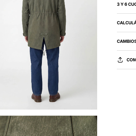
3 Y 6 CU
CALCULÁ
CAMBIOS
COM