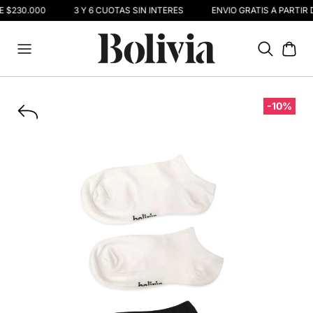
E $230.000
3 Y 6 CUOTAS SIN INTERÉS
ENVIO GRATIS A PARTIR 
-10%