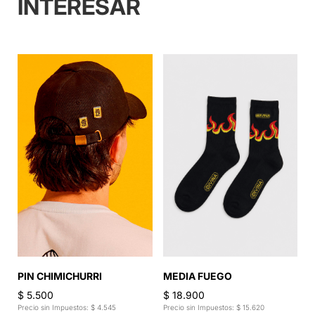
INTERESAR
M
$
MEDIA FUEGO
PIN CHIMICHURRI
Pr
$ 18.900
$ 5.500
6
Precio sin Impuestos: $ 15.620
Precio sin Impuestos: $ 4.545