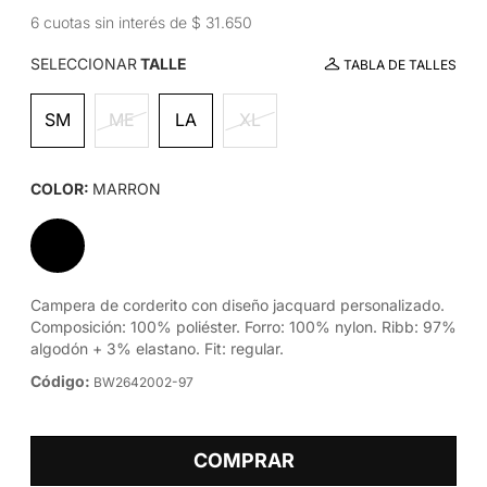
6 cuotas sin interés de $ 31.650
SELECCIONAR
TALLE
TABLA DE TALLES
SM
ME
LA
XL
COLOR:
MARRON
Campera de corderito con diseño jacquard personalizado.
Composición: 100% poliéster. Forro: 100% nylon. Ribb: 97%
algodón + 3% elastano. Fit: regular.
Código:
BW2642002-97
COMPRAR