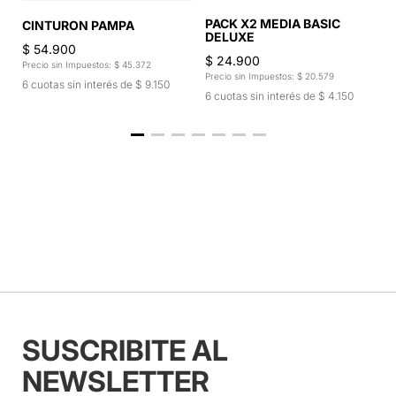
PACK X2 MEDIA BASIC
C
CINTURON PAMPA
DELUXE
$
$ 54.900
$ 24.900
Pr
Precio sin Impuestos: $ 45.372
Precio sin Impuestos: $ 20.579
6
6 cuotas sin interés de $ 9.150
6 cuotas sin interés de $ 4.150
SUSCRIBITE AL
NEWSLETTER