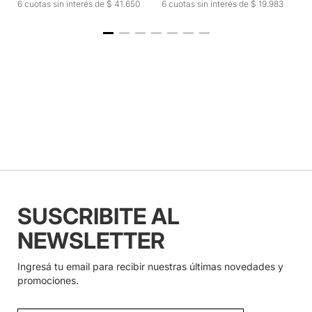
6 cuotas sin interés de $ 41.650
6 cuotas sin interés de $ 19.983
6
SUSCRIBITE AL
NEWSLETTER
Ingresá tu email para recibir nuestras últimas novedades y
promociones.