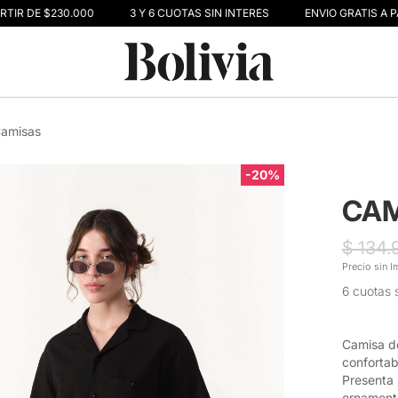
TIR DE $230.000
3 Y 6 CUOTAS SIN INTERÉS
ENVIO GRATIS A PA
amisas
-20%
CAM
$ 134.
Precio sin I
6 cuotas s
Camisa de
confortabl
Presenta 
ornamenta