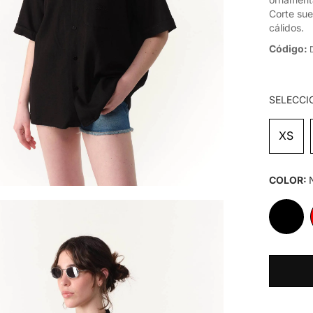
Corte sue
cálidos.
Código:
SELECCI
XS
COLOR: