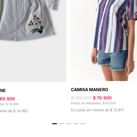
CAMISA MANERO
RIE
$ 109.900
$ 76.900
 89.900
Precio sin Impuestos: $ 63.554
tos: $ 74.298
6 cuotas sin interés de $ 12.817
terés de $ 14.983