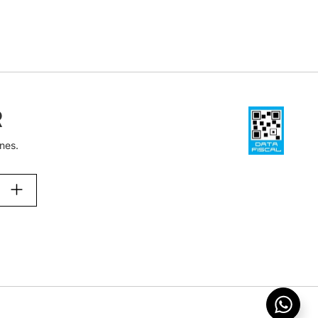
R
nes.