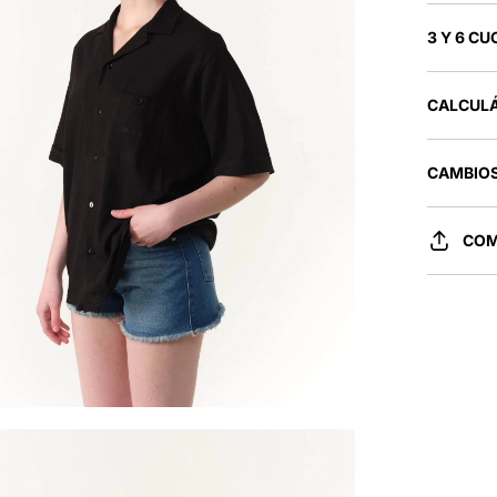
3 Y 6 CU
CALCULÁ
CAMBIOS
COM