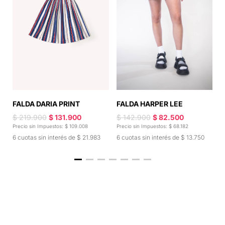
FALDA HARPER LEE
FALDA DARIA PRINT
S
$ 142.900
$ 82.500
$ 219.900
$ 131.900
$
Precio sin Impuestos: $ 68.182
Precio sin Impuestos: $ 109.008
Pr
6 cuotas sin interés de $ 13.750
6 cuotas sin interés de $ 21.983
6