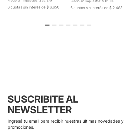
Precio sin Impuestos: $ 32.975
Precio sin Impuestos: $ 12.314
Pr
6 cuotas sin interés de $ 6.650
6 cuotas sin interés de $ 2.483
6
SUSCRIBITE AL
NEWSLETTER
Ingresá tu email para recibir nuestras últimas novedades y
promociones.