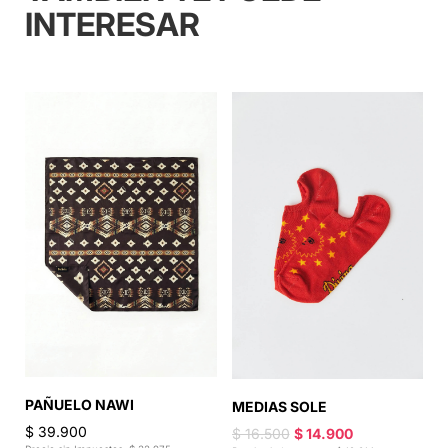
INTERESAR
PAÑUELO NAWI
MEDIAS SOLE
B
$ 39.900
$ 16.500
$ 14.900
$