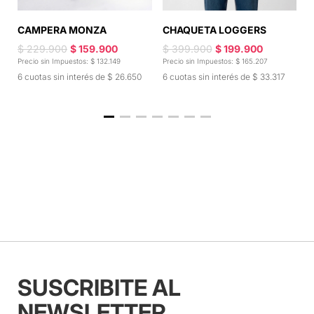
CAMPERA MONZA
P
CHAQUETA LOGGERS
$ 229.900
$ 159.900
$
$ 399.900
$ 199.900
Precio sin Impuestos: $ 132.149
Pr
Precio sin Impuestos: $ 165.207
6 cuotas sin interés de $ 26.650
6
6 cuotas sin interés de $ 33.317
SUSCRIBITE AL
NEWSLETTER